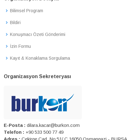
Bilimsel Program
Bildiri
Konuşmacı Özeti Gönderimi
İzin Formu
Kayıt & Konaklama Sorgulama
Organizasyon Sekreteryası
E-Posta :
dilara.kacar@burkon.com
Telefon :
+90 533 500 77 49
Adres :
Çekirge Cad. No:51/ C 16050 Osmangazi - BURSA